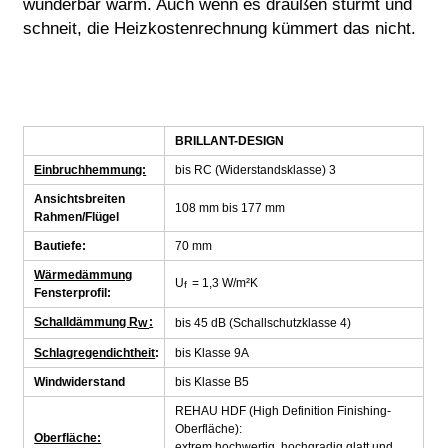
wunderbar warm. Auch wenn es draußen stürmt und
schneit, die Heizkostenrechnung kümmert das nicht.
BRILLANT-DESIGN
Einbruch­hemmung:
bis RC (Widerstandsklasse) 3
Ansichtsbreiten
108 mm bis 177 mm
Rahmen/Flügel
Bautiefe:
70 mm
Wärmedämmung
U
= 1,3 W/m²K
f
Fensterprofil:
Schalldämmung R
:
bis 45 dB (Schallschutzklasse 4)
W
Schlagregendichtheit
:
bis Klasse 9A
Windwiderstand
bis Klasse B5
REHAU HDF (High Definition Finishing-
Oberfläche):
Ober­fläche:
extrem hochwertig, hochgradig glatt und