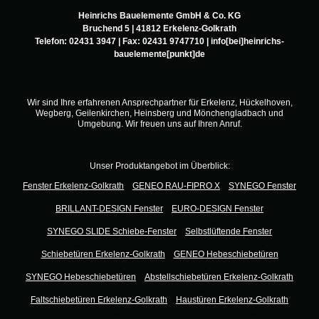
Heinrichs Bauelemente GmbH & Co. KG
Bruchend 5 | 41812 Erkelenz-Golkrath
Telefon:
02431 3947
| Fax: 02431 9747710 |
info[bei]heinrichs-
bauelemente[punkt]de
Wir sind Ihre erfahrenen Ansprechpartner für Erkelenz, Hückelhoven,
Wegberg, Geilenkirchen, Heinsberg und Mönchengladbach und
Umgebung. Wir freuen uns auf Ihren Anruf.
Unser Produktangebot im Überblick:
Fenster Erkelenz-Golkrath
GENEO RAU-FIPRO X
SYNEGO Fenster
BRILLANT-DESIGN Fenster
EURO-DESIGN Fenster
SYNEGO SLIDE Schiebe-Fenster
Selbstlüftende Fenster
Schiebetüren Erkelenz-Golkrath
GENEO Hebeschiebetüren
SYNEGO Hebeschiebetüren
Abstellschiebetüren Erkelenz-Golkrath
Faltschiebetüren Erkelenz-Golkrath
Haustüren Erkelenz-Golkrath