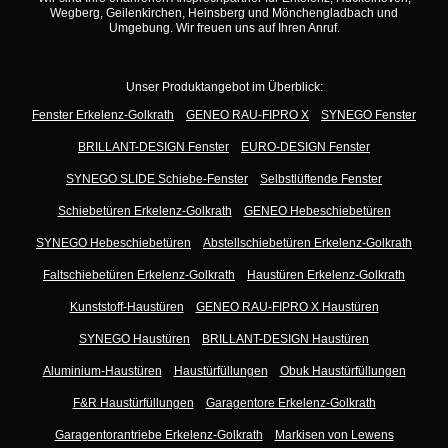
Wegberg, Geilenkirchen, Heinsberg und Mönchengladbach und
Umgebung. Wir freuen uns auf Ihren Anruf.
Unser Produktangebot im Überblick:
Fenster Erkelenz-Golkrath
GENEO RAU-FIPRO X
SYNEGO Fenster
BRILLANT-DESIGN Fenster
EURO-DESIGN Fenster
SYNEGO SLIDE Schiebe-Fenster
Selbstlüftende Fenster
Schiebetüren Erkelenz-Golkrath
GENEO Hebeschiebetüren
SYNEGO Hebeschiebetüren
Abstellschiebetüren Erkelenz-Golkrath
Faltschiebetüren Erkelenz-Golkrath
Haustüren Erkelenz-Golkrath
Kunststoff-Haustüren
GENEO RAU-FIPRO X Haustüren
SYNEGO Haustüren
BRILLANT-DESIGN Haustüren
Aluminium-Haustüren
Haustürfüllungen
Obuk Haustürfüllungen
F&R Haustürfüllungen
Garagentore Erkelenz-Golkrath
Garagentorantriebe Erkelenz-Golkrath
Markisen von Lewens